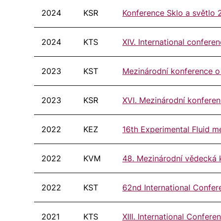
2024
KSR
Konference Sklo a světlo
2024
KTS
XIV. International confer
2023
KST
Mezinárodní konference o
2023
KSR
XVI. Mezinárodní konferen
2022
KEZ
16th Experimental Fluid 
2022
KVM
48. Mezinárodní vědecká 
2022
KST
62nd International Confe
2021
KTS
XIII. International Confe