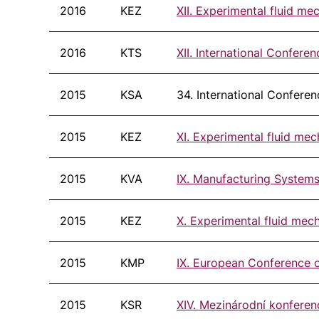
2016
KEZ
XII. Experimental fluid me
2016
KTS
XII. International Confer
2015
KSA
34. International Confer
2015
KEZ
XI. Experimental fluid me
2015
KVA
IX. Manufacturing Syste
2015
KEZ
X. Experimental fluid mec
2015
KMP
IX. European Conference o
2015
KSR
XIV. Mezinárodní konferen