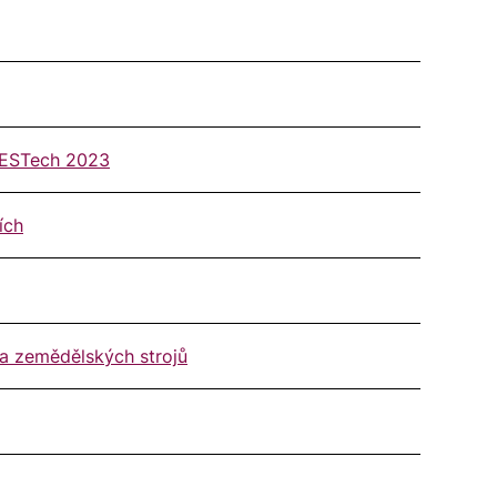
ICESTech 2023
ích
 a zemědělských strojů