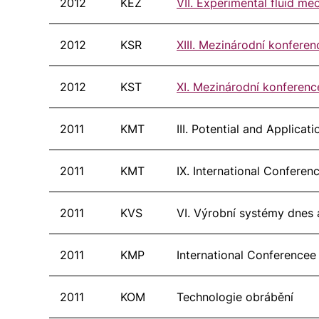
2012
KEZ
VII. Experimental fluid me
2012
KSR
XIII. Mezinárodní konferen
2012
KST
XI. Mezinárodní konferenc
2011
KMT
III. Potential and Applica
2011
KMT
IX. International Confere
2011
KVS
VI. Výrobní systémy dnes a
2011
KMP
International Conferencee
2011
KOM
Technologie obrábění