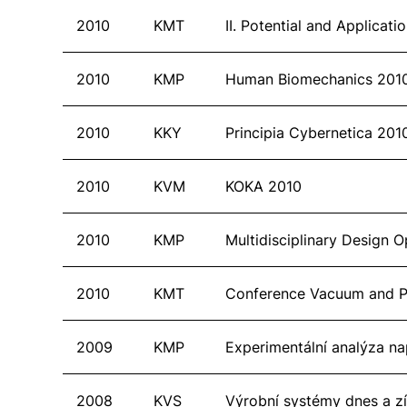
2010
KMT
II. Potential and Applica
2010
KMP
Human Biomechanics 201
2010
KKY
Principia Cybernetica 201
2010
KVM
KOKA 2010
2010
KMP
Multidisciplinary Design O
2010
KMT
Conference Vacuum and P
2009
KMP
Experimentální analýza n
2008
KVS
Výrobní systémy dnes a z