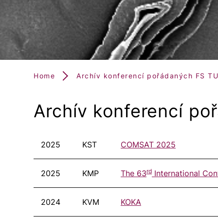
Home
Archív konferencí pořádaných FS T
Archív konferencí poř
2025
KST
COMSAT 2025
rd
2025
KMP
The 63
International Con
2024
KVM
KOKA