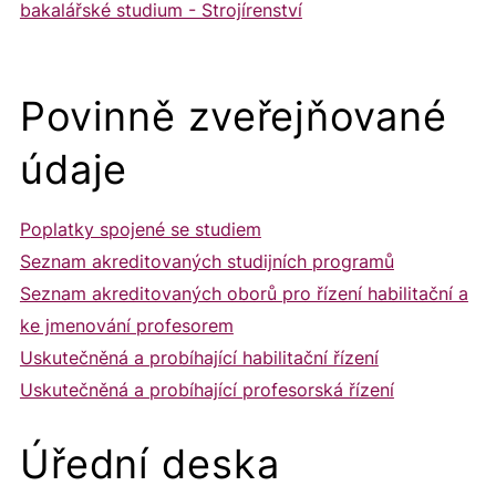
bakalářské studium - Strojírenství
Povinně zveřejňované
údaje
Poplatky spojené se studiem
Seznam akreditovaných studijních programů
Seznam akreditovaných oborů pro řízení habilitační a
ke jmenování profesorem
Uskutečněná a probíhající habilitační řízení
Uskutečněná a probíhající profesorská řízení
Úřední deska