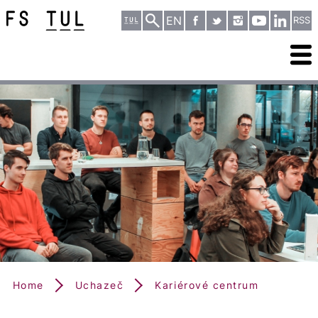
EN
RSS
Home
Uchazeč
Kariérové centrum