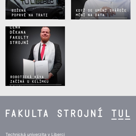
Souček, Jiří.
Zvlákňovací elektroda pro
výrobu směsového nanovlákenného
materiálu
(vedoucí práce: dr. Jan
Valtera). (
DSpace
)
2016
Gregorová, Diana.
Dynamika soustavy
těles, aplikace na výukovou
pomůcku
(vedoucí práce: doc. Miroslav
Šír). (
DSpace
)
Pulec, Jaroslav.
Experimentální výzkum
obtékání těles v tažné nádrži
(vedoucí
práce: dr. Petra Dančová). (
DSpace
)
Stehlík, Michal.
Vliv řízeného
naplyňování taveniny na metalurgii a
vlastnosti slitiny Alsi7Mg0,3
(vedoucí
Technická univerzita v Liberci