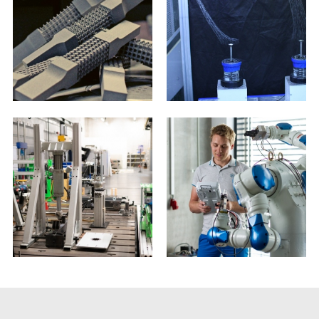
pro výrobu plošného nanovlákenného
materiálu
(vedoucí práce: dr. Jan
Valtera). (
DSpace
)
2020
Jirková, Sára.
Vizualizace proudových
polí při obtékání aerodynamického
profilu
(vedoucí práce: doc. Petra
Dančová). (
DSpace
)
Luciová, Anna.
Matematické modelování
vlastností střešního nosiče během
nárazu vozu
(vedoucí práce: dr. Michal
Sivčák). (
DSpace
)
2019