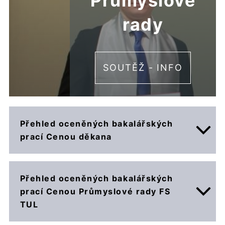
Průmyslové
rady
SOUTĚŽ - INFO
Přehled oceněných bakalářských
prací Cenou děkana
Přehled oceněných bakalářských
2025
prací Cenou Průmyslové rady FS
Vyleťal, Jakub.
Optimalizace procesu
TUL
infuzní laminace změnou konstrukce