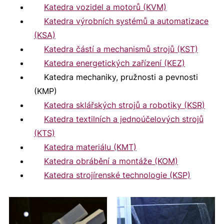
rázovém namáhání
(vedoucí práce: dr.
Katedra vozidel a motorů (KVM)
Polívka, Ondřej.
Návrh rámu formule
Souček, Jiří.
Zvlákňovací elektroda pro
Luboš Běhálek). (
DSpace
)
Katedra výrobních systémů a automatizace
student s využitím MKP
(vedoucí práce:
výrobu směsového nanovlákenného
(KSA)
dr. Jan Škoda). (
DSpace
)
materiálu
(vedoucí práce: dr. Jan
Katedra částí a mechanismů strojů (KST)
2022
Valtera). (
DSpace
)
Katedra energetických zařízení (KEZ)
Katedra mechaniky, pružnosti a pevnosti
Řezníček, Filip.
Návrh vestaveného
(KMP)
varovacího systému pro dopravní
Katedra sklářských strojů a robotiky (KSR)
prostředky
(vedoucí práce: dr. Andrii
Katedra textilních a jednoúčelových strojů
Shynkarenko). (
DSpace
)
(KTS)
Klimeš, Jan.
Analýza vyvažovacího
Katedra materiálu (KMT)
mechanismu motoru ČZ500 typ 863
Katedra obrábění a montáže (KOM)
OHC
(vedoucí práce: dr. Jan
Katedra strojírenské technologie (KSP)
Škoda). (
DSpace
)
2021
Janeček, Tomáš.
Zvlákňovací elektroda