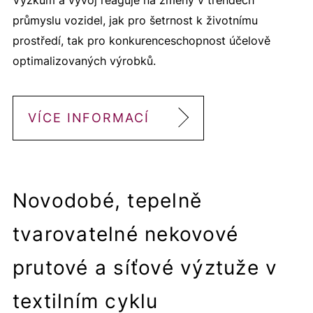
Výzkum a vývoj reaguje na změny v trendech
průmyslu vozidel, jak pro šetrnost k životnímu
prostředí, tak pro konkurenceschopnost účelově
optimalizovaných výrobků.
VÍCE INFORMACÍ
Novodobé, tepelně
tvarovatelné nekovové
prutové a síťové výztuže v
textilním cyklu