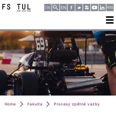
EN
RSS
Home
Fakulta
Procesy zpětné vazby