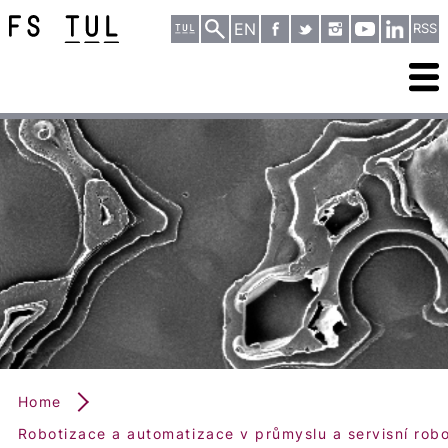
EN
RSS
Home
Robotizace a automatizace v průmyslu a servisní robo