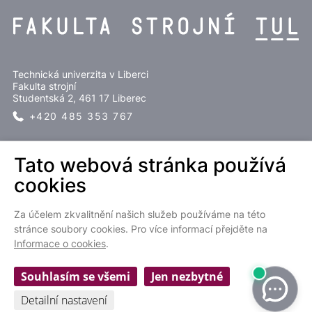
Technická univerzita v Liberci
Fakulta strojní
Studentská 2, 461 17 Liberec
+420 485 353 767
SLEDUJTE NÁS
Tato webová stránka používá
cookies
Za účelem zkvalitnění našich služeb používáme na této
stránce soubory cookies. Pro více informací přejděte na
Informace o cookies
.
EN
Souhlasím se všemi
Jen nezbytné
Cookies settings
Detailní nastavení
Ochrana osobních údajů
|
Prohlášení o přístupnosti webu
| © 2022