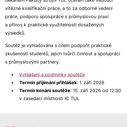
děkanem Fakulty strojní TUL oceněn také vedoucí
vítězné kvalifikační práce, a to za odborné vedení
práce, podporu spolupráce s průmyslovou praxí
a přínos k praktické využitelnosti dosažených
výsledků.
Soutěž je vyhlašována s cílem podpořit praktické
zkušenosti studentů, jejich tvůrčí činnost a spolupráci
s průmyslovými partnery.
Vyhlášení a podmínky soutěže
Termín přijímání přihlášek
: 1. září 2026
Termín konání soutěže
: 15. září 2026 od 12:30
v zasedací místnosti IC TUL